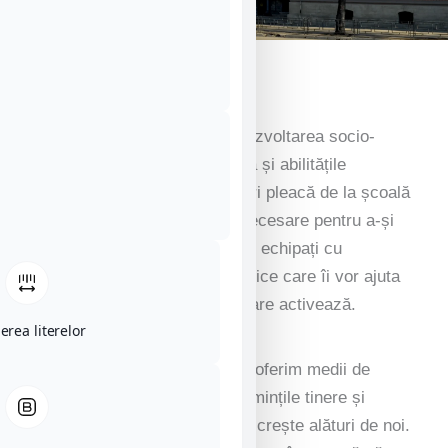
Învățarea începe cu noi
Suntem un colegiu axat pe dezvoltarea socio-
emoțională și pe alfabetizarea și abilitățile
numerice timpurii. Elevii noștri pleacă de la școală
cu caracterul și încrederea necesare pentru a-și
face simțită prezența în lume, echipați cu
cunoștințele și abilitățile practice care îi vor ajuta
să avanseze în industria în care activează.
erea literelor
Noi, la Colegiul National Iasi, oferim medii de
susținere și inspirație pentru mințile tinere și
curioase, pentru a învăța și a crește alături de noi.