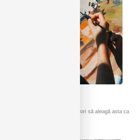
Arte frumoase
Dăruind aripi artiștilor care ar dori să aleagă asta ca
o carieră sau doar ca hobby.