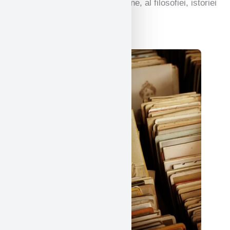
Studiul limbilor antice și moderne, al filosofiei, istoriei
și multe altele.