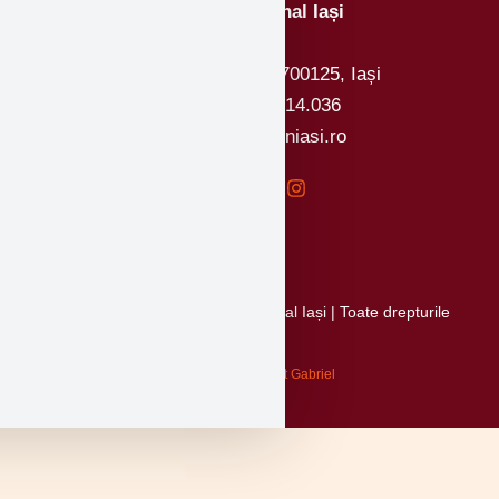
Colegiul Național Iași
Strada Arcu 4, cod 700125, Iași
Telefon: 0232.214.036
Email: office@cniasi.ro
Copyright © 2026 Colegiul Național Iași | Toate drepturile
rezervate.
Creat de Alexa Ionut Gabriel