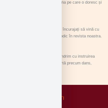
au libertatea de a alege disciplina pe care o doresc și
pe care doresc să o practice.
Publicații interne
Avem mai mulți elevi care sunt încurajați să vină cu
creații care sunt publicate periodic în revista noastra.
Arte - Spectacol și Muzică
Cu profesioniști la bord, ne mândrim cu instruirea
studenților noștri în forme de artă precum dans,
teatru, pictură și multe altele.
NOUTATI