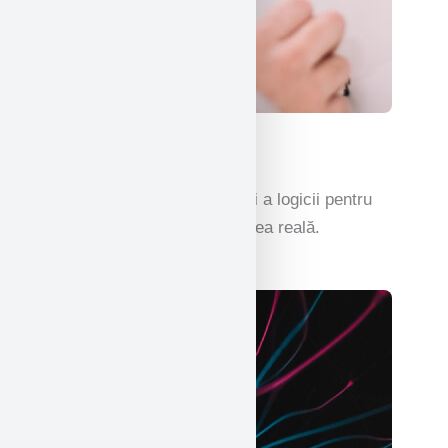
Matematică
Înțelegerea jocului numerelor și a logicii pentru
rezolvarea problemelor din lumea reală.