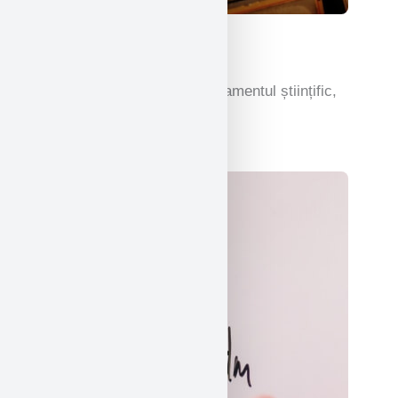
Ştiinţă
Studiul care încurajează raționamentul științific,
descoperirile și invențiile.