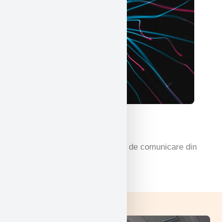
Limbi straine
Învățarea mai multor modalități de comunicare din
diferite părți ale lumii.