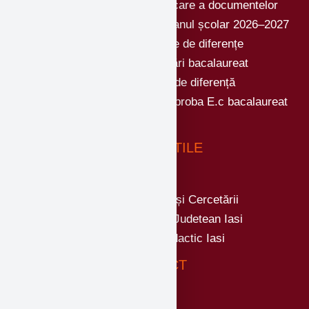
Program de înscriere și ridicare a documentelor
școlare pentru clasa a IX-a – anul școlar 2026–2027
Testări și examene de de diferențe
Contestații și vizualizări bacalaureat
Testări și examene de diferență
IMPORTANT modificare data proba E.c bacalaureat
2026
LINKURI UTILE
Ministerul Educatiei și Cercetării
Inspectoratul Scolar Judetean Iasi
Casa Corpului Didactic Iasi
CONTACT