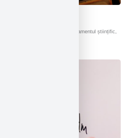
Ştiinţă
Studiul care încurajează raționamentul științific,
descoperirile și invențiile.