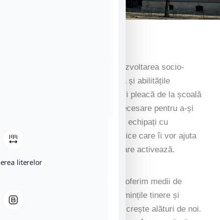
Învățarea începe cu noi
Suntem un colegiu axat pe dezvoltarea socio-
emoțională și pe alfabetizarea și abilitățile
numerice timpurii. Elevii noștri pleacă de la școală
cu caracterul și încrederea necesare pentru a-și
face simțită prezența în lume, echipați cu
cunoștințele și abilitățile practice care îi vor ajuta
să avanseze în industria în care activează.
erea literelor
Noi, la Colegiul National Iasi, oferim medii de
susținere și inspirație pentru mințile tinere și
curioase, pentru a învăța și a crește alături de noi.