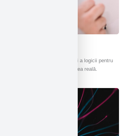
Matematică
Înțelegerea jocului numerelor și a logicii pentru
rezolvarea problemelor din lumea reală.