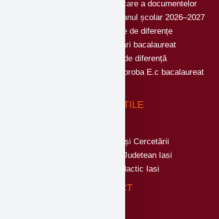
Program de înscriere și ridicare a documentelor
școlare pentru clasa a IX-a – anul școlar 2026–2027
Testări și examene de de diferențe
Contestații și vizualizări bacalaureat
Testări și examene de diferență
IMPORTANT modificare data proba E.c bacalaureat
2026
LINKURI UTILE
Ministerul Educatiei și Cercetării
Inspectoratul Scolar Judetean Iasi
Casa Corpului Didactic Iasi
CONTACT