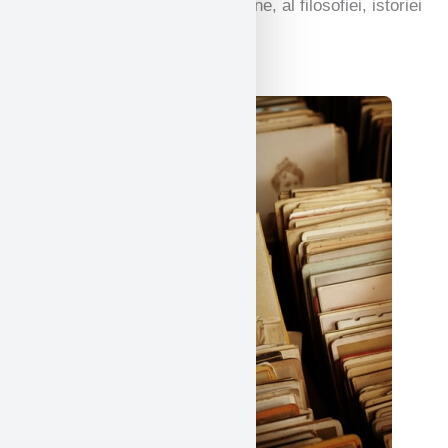
Studiul limbilor antice și moderne, al filosofiei, istoriei
și multe altele.