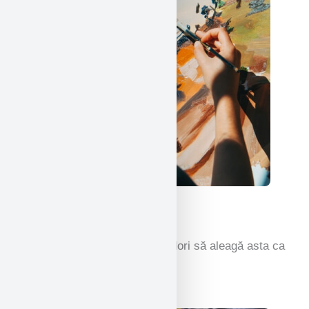
Arte frumoase
Dăruind aripi artiștilor care ar dori să aleagă asta ca
o carieră sau doar ca hobby.