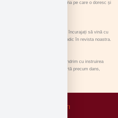
au libertatea de a alege disciplina pe care o doresc și
pe care doresc să o practice.
Publicații interne
Avem mai mulți elevi care sunt încurajați să vină cu
creații care sunt publicate periodic în revista noastra.
Arte - Spectacol și Muzică
Cu profesioniști la bord, ne mândrim cu instruirea
studenților noștri în forme de artă precum dans,
teatru, pictură și multe altele.
NOUTATI