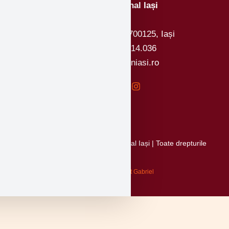
Colegiul Național Iași
Strada Arcu 4, cod 700125, Iași
Telefon: 0232.214.036
Email: office@cniasi.ro
Copyright © 2026 Colegiul Național Iași | Toate drepturile
rezervate.
Creat de Alexa Ionut Gabriel