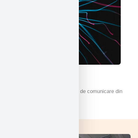
Limbi straine
Învățarea mai multor modalități de comunicare din
diferite părți ale lumii.