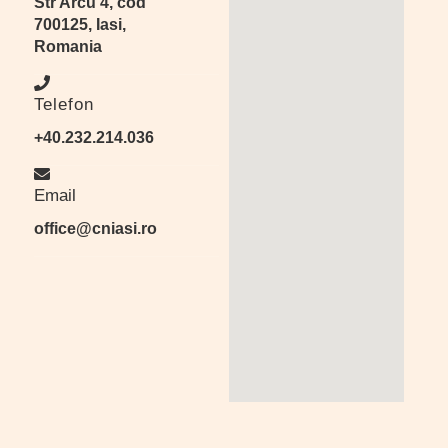
Str Arcu 4, cod
700125, Iasi,
Romania
Telefon
+40.232.214.036
Email
office@cniasi.ro