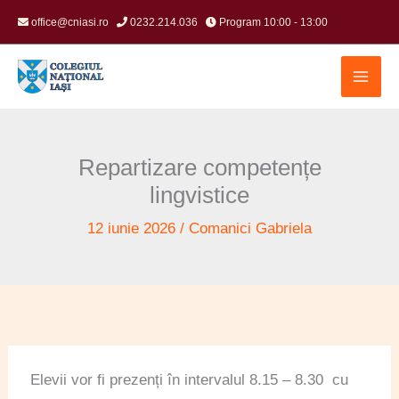
Skip
office@cniasi.ro
0232.214.036
Program 10:00 - 13:00
to
content
Repartizare competențe
lingvistice
12 iunie 2026
/
Comanici Gabriela
Elevii vor fi prezenți în intervalul 8.15 – 8.30 cu