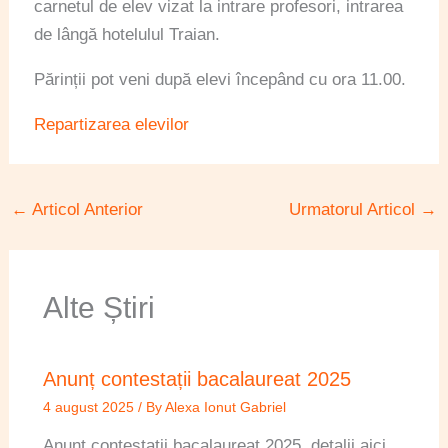
carnetul de elev vizat la intrare profesori, intrarea
de lângă hotelulul Traian.
Părinții pot veni după elevi începând cu ora 11.00.
Repartizarea elevilor
←
Articol Anterior
Urmatorul Articol
→
Alte Știri
Anunț contestații bacalaureat 2025
4 august 2025
/ By
Alexa Ionut Gabriel
Anunț contestații bacalaureat 2025, detalii aici.